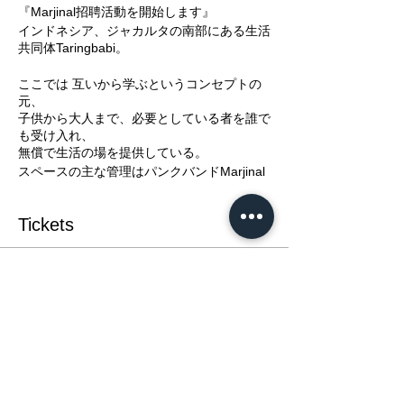
『Marjinal招聘活動を開始します』
インドネシア、ジャカルタの南部にある生活
共同体Taringbabi。
ここでは 互いから学ぶというコンセプトの
元、
子供から大人まで、必要としている者を誰で
も受け入れ、
無償で生活の場を提供している。
スペースの主な管理はパンクバンドMarjinal
の主要メンバーであるMikeとBob。
Tickets
インドネシアでは現在、経済成長の真っ只中
にあるものの、
これまで国内の政治事情は複雑な状況にあ
り、
Verkauf beendet
多くの人たちが政治による抑圧に苦しんでき
Tickettyp
た歴史がある。
そのような環境の中、Marjinalは誕生した。
ジャカルタパンク
『MARJINAL』活動記録 2015
貧しい者は取り残されるという国内の事情に
年春版
おいて、