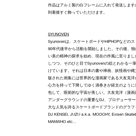
作品はアルミ製の白フレームに入れて発送します
到着後すぐ飾っていただけます。
SYUNOVEN
Syunovenは、スケートボードやHIPHOPな
90年代後半から活動を開始しました。その後、
い美の精神の探求を始め、現在の作風に至りまし
しつつ、そのひと目でSyunovenの絵とわかる
けています。それは日本の書や禅画、妖怪画や縄文
版された画集には世界的な漫画家である大友克洋
心力を持って下降してゆく渦巻きが経文のように
包して、呪術的な宇宙が美しい。大友克洋（漫画
アンダーグラウンドの重要なDJ、プロデューサ
大な人気を誇るスケートボードブランドのグラフ
DJ KENSEI, JUZU a.k.a. MOOCHY, Evisen Skat
MANWHO etc...