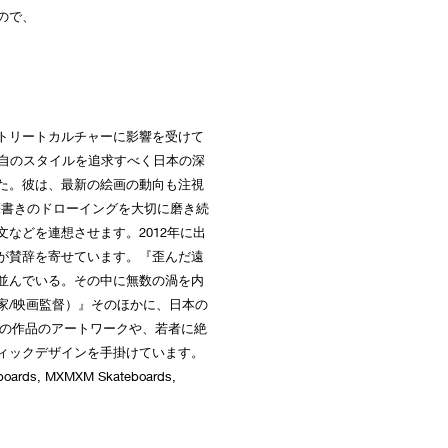
ので、
どのストリートカルチャーに影響を受けて
独自のスタイルを追求すべく日本の深
た。彼は、最新の絵画の動向も注視
一筆書きのドローイングを大切に磨き続
などを連想させます。2012年に出
が賛辞を寄せています。『歪んだ遠
並んでいる。その中に無数の渦を内
家/映画監督）』そのほかに、日本の
ーの作品のアートワークや、若者に絶
ィックデザインを手掛けています。
eboards, MXMXM Skateboards,