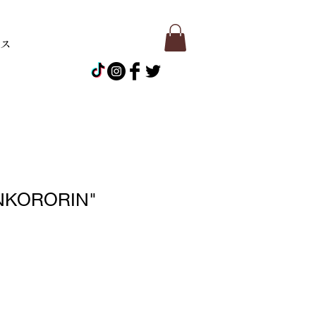
ース
NKORORIN"